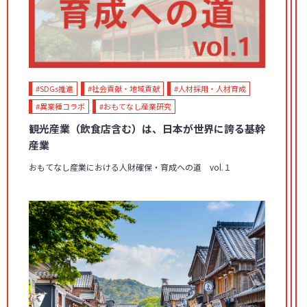
#SDGs推進
#社会貢献・地域貢献
#人材採用・人材育成
#異業種コラボ
#おもてなし産業研究
観光産業（飲食店含む）は、日本が世界に誇る基幹
産業
おもてなし産業における人財確保・育成への道 vol.１