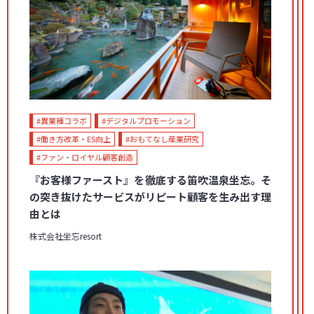
#異業種コラボ
#デジタルプロモーション
#働き方改革・ES向上
#おもてなし産業研究
#ファン・ロイヤル顧客創造
『お客様ファースト』を徹底する笛吹温泉坐忘。そ
の突き抜けたサービスがリピート顧客を生み出す理
由とは
株式会社坐忘resort