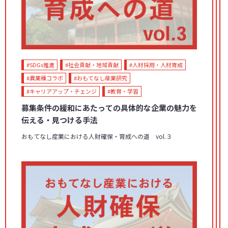
#SDGs推進
#社会貢献・地域貢献
#人材採用・人材育成
#異業種コラボ
#おもてなし産業研究
#キャリアアップ・チェンジ
#教育・学習
募集条件の緩和にあたっての具体的な企業の魅力を
伝える・見つける手法
おもてなし産業における人財確保・育成への道 vol.３