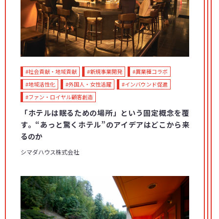
#社会貢献・地域貢献
#新規事業開発
#異業種コラボ
#地域活性化
#外国人・女性活躍
#インバウンド促進
#ファン・ロイヤル顧客創造
「ホテルは眠るための場所」という固定概念を覆
す。“あっと驚くホテル”のアイデアはどこから来
るのか
シマダハウス株式会社