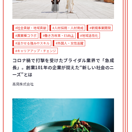
#社会貢献・地域貢献
#人材採用・人材育成
#新規事業開発
#異業種コラボ
#働き方改革・ES向上
#地域活性化
#活かせる強みやスキル
#外国人・女性活躍
#キャリアアップ・チェンジ
コロナ禍で打撃を受けたブライダル業界で「急成
長」。創業101年の企業が捉えた“新しい社会のニ
ーズ”とは
高見株式会社