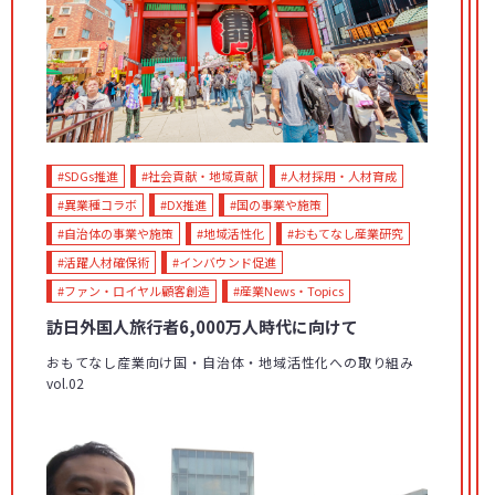
#SDGs推進
#社会貢献・地域貢献
#人材採用・人材育成
#異業種コラボ
#DX推進
#国の事業や施策
#自治体の事業や施策
#地域活性化
#おもてなし産業研究
#活躍人材確保術
#インバウンド促進
#ファン・ロイヤル顧客創造
#産業News・Topics
訪日外国人旅行者6,000万人時代に向けて
おもてなし産業向け国・自治体・地域活性化への取り組み
vol.02