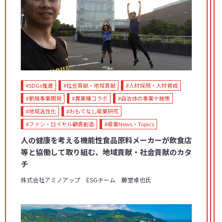
#SDGs推進
#社会貢献・地域貢献
#人材採用・人材育成
#新規事業開発
#異業種コラボ
#自治体の事業や施策
#地域活性化
#おもてなし産業研究
#ファン・ロイヤル顧客創造
#産業News・Topics
人の健康を考える機能性食品原料メーカーが飲食店
等と協働して取り組む、地域貢献・社会貢献のカタ
チ
株式会社アミノアップ ESGチーム 藤堂卓也氏