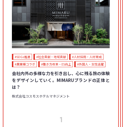
#SDGs推進
#社会貢献・地域貢献
#人材採用・人材育成
#異業種コラボ
#働き方改革・ES向上
#外国人・女性活躍
会社内外の多様な力を引き出し、心に残る旅の体験
をデザインしていく。MIMARUブランドの正体と
は？
株式会社コスモスホテルマネジメント
1