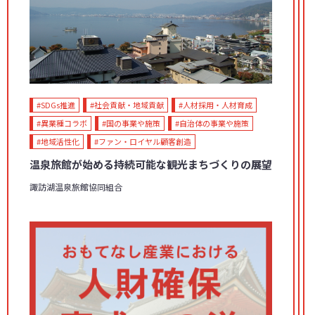
#SDGs推進
#社会貢献・地域貢献
#人材採用・人材育成
#異業種コラボ
#国の事業や施策
#自治体の事業や施策
#地域活性化
#ファン・ロイヤル顧客創造
温泉旅館が始める持続可能な観光まちづくりの展望
諏訪湖温泉旅館協同組合