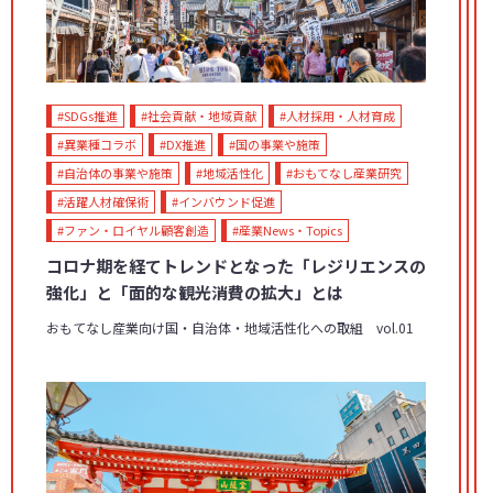
#SDGs推進
#社会貢献・地域貢献
#人材採用・人材育成
#異業種コラボ
#DX推進
#国の事業や施策
#自治体の事業や施策
#地域活性化
#おもてなし産業研究
#活躍人材確保術
#インバウンド促進
#ファン・ロイヤル顧客創造
#産業News・Topics
コロナ期を経てトレンドとなった「レジリエンスの
強化」と「面的な観光消費の拡大」とは
おもてなし産業向け国・自治体・地域活性化への取組 vol.01